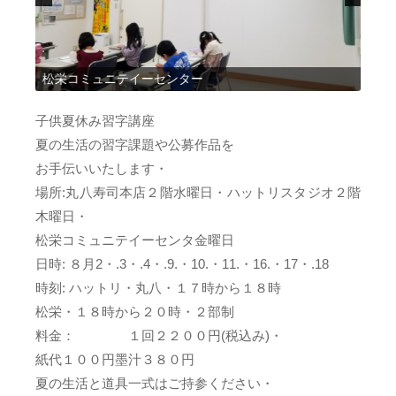
松栄コミュニテイーセンター
ハッ
子供夏休み習字講座
夏の生活の習字課題や公募作品を
お手伝いいたします・
場所:丸八寿司本店２階水曜日・ハットリスタジオ２階
木曜日・
松栄コミュニテイーセンタ金曜日
日時: ８月2・.3・.4・.9.・10.・11.・16.・17・.18
時刻: ハットリ・丸八・１７時から１８時
松栄・１８時から２０時・２部制
料金： １回２２００円(税込み)・
紙代１００円墨汁３８０円
夏の生活と道具一式はご持参ください・