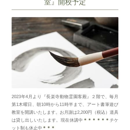
室』開校予定
2023年4月より『長楽寺動物霊園客殿』２階で、毎月
第1木曜日、朝10時から11時半まで、アート書筆遊び
教室を開講いたします。お月謝は2,200円（税込）道具
は貸し出しいたします。現在休講中
＊＊＊
＊＊＊
チケ
ット制も休止中
＊＊＊