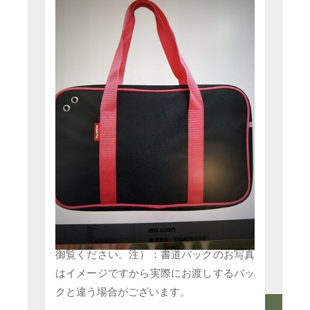
現在、入塾された方にキャンペーンを実施
しております。通塾３回講座競書コースに
入会された方全員に、書道バックプレゼン
トいたします！もう一つの特典は入会金が
免除に成ります・お得なこの機会に、ぜひ
入塾をご検討ください。詳しくはこちらを
御覧ください。注）：書道バックのお写真
はイメージですから実際にお渡しするバッ
クと違う場合がございます。