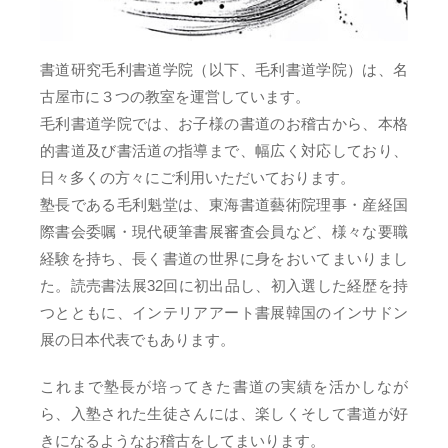
書道研究毛利書道学院（以下、毛利書道学院）は、名
古屋市に３つの教室を運営しています。
毛利書道学院では、お子様の書道のお稽古から、本格
的書道及び書活道の指導まで、幅広く対応しており、
日々多くの方々にご利用いただいております。
塾長である毛利魁堂は、東海書道藝術院理事・産経国
際書会委嘱・現代硬筆書展審査会員など、様々な要職
経験を持ち、長く書道の世界に身をおいてまいりまし
た。読売書法展32回に初出品し、初入選した経歴を持
つとともに、インテリアアート書展韓国のインサドン
展の日本代表でもあります。
これまで塾長が培ってきた書道の実績を活かしなが
ら、入塾された生徒さんには、楽しくそして書道が好
きになるようなお稽古をしてまいります。